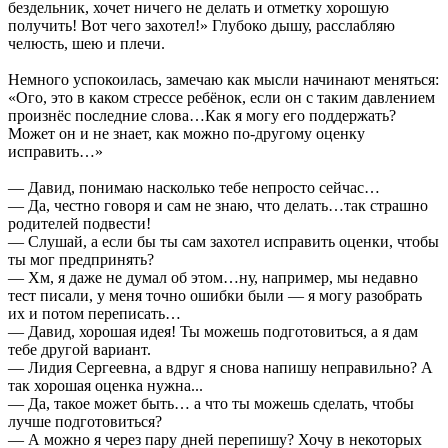
бездельник, хочет ничего не делать и отметку хорошую
получить! Вот чего захотел!» Глубоко дышу, расслабляю
челюсть, шею и плечи.
Немного успокоилась, замечаю как мысли начинают меняться:
«Ого, это в каком стрессе ребёнок, если он с таким давлением
произнёс последние слова…Как я могу его поддержать?
Может он и не знает, как можно по-другому оценку
исправить…»
— Давид, понимаю насколько тебе непросто сейчас…
— Да, честно говоря и сам не знаю, что делать…так страшно
родителей подвести!
— Слушай, а если бы ты сам захотел исправить оценки, чтобы
ты мог предпринять?
— Хм, я даже не думал об этом…ну, например, мы недавно
тест писали, у меня точно ошибки были — я могу разобрать
их и потом переписать…
— Давид, хорошая идея! Ты можешь подготовиться, а я дам
тебе другой вариант.
— Лидия Сергеевна, а вдруг я снова напишу неправильно? А
так хорошая оценка нужна...
— Да, такое может быть… а что ты можешь сделать, чтобы
лучше подготовиться?
— А можно я через пару дней перепишу? Хочу в некоторых