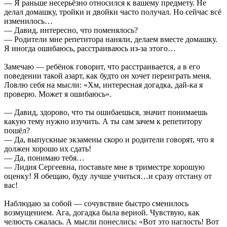
— Я раньше несерьёзно относился к вашему предмету. Не
делал домашку, тройки и двойки часто получал. Но сейчас всё
изменилось…
— Давид, интересно, что поменялось?
— Родители мне репетитора наняли, делаем вместе домашку.
Я иногда ошибаюсь, расстраиваюсь из-за этого…
Замечаю — ребёнок говорит, что расстраивается, а в его
поведении такой азарт, как будто он хочет переиграть меня.
Ловлю себя на мысли: «Хм, интересная догадка, дай-ка я
проверю. Может я ошибаюсь».
— Давид, здорово, что ты ошибаешься, значит понимаешь
какую тему нужно изучить. А ты сам зачем к репетитору
пошёл?
— Да, выпускные экзамены скоро и родители говорят, что я
должен хорошо их сдать!
— Да, понимаю тебя…
— Лидия Сергеевна, поставьте мне в триместре хорошую
оценку! Я обещаю, буду лучше учиться…и сразу отстану от
вас!
Наблюдаю за собой — сочувствие быстро сменилось
возмущением. Ага, догадка была верной. Чувствую, как
челюсть сжалась. А мысли понеслись: «Вот это наглость! Вот